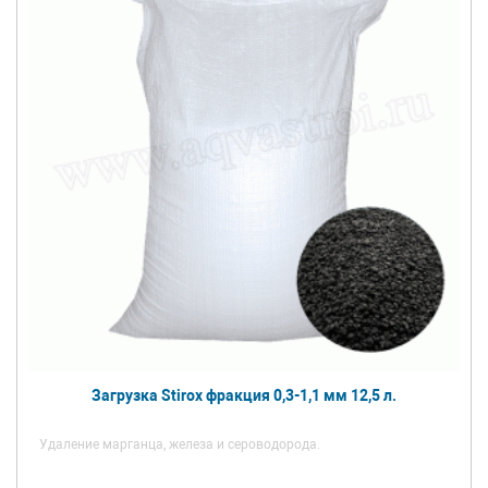
Загрузка Stirox фракция 0,3-1,1 мм 12,5 л.
Удаление марганца, железа и сероводорода.