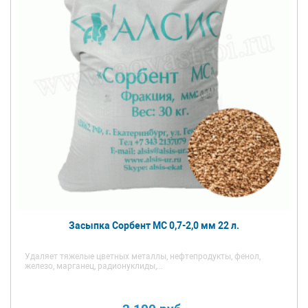
Засыпка Сорбент МС 0,7-2,0 мм 22 л.
Удаляет тяжелые цветных металлы, нефтепродукты, фенол,
железо, марганец, радионуклиды,...