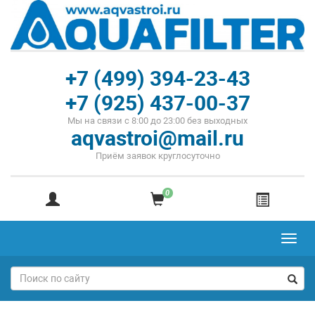
+7 (499) 394-23-43
+7 (925) 437-00-37
Мы на связи с 8:00 до 23:00 без выходных
aqvastroi@mail.ru
Приём заявок круглосуточно
0
Toggl
navig