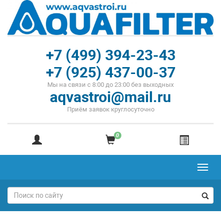
+7 (499) 394-23-43
+7 (925) 437-00-37
Мы на связи с 8:00 до 23:00 без выходных
aqvastroi@mail.ru
Приём заявок круглосуточно
0
Toggl
navig