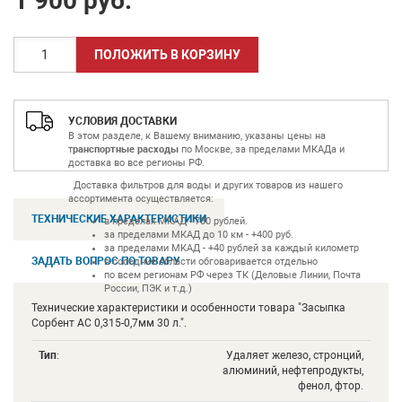
1 900
руб.
УСЛОВИЯ ДОСТАВКИ
В этом разделе, к Вашему вниманию, указаны цены на
т
ранспортные расходы
по Москве, за пределами МКАДа и
доставка во все регионы РФ.
Доставка фильтров для воды и других товаров из нашего
ассортимента осуществляется:
ТЕХНИЧЕСКИЕ ХАРАКТЕРИСТИКИ
в пределах МКАД - 780 рублей.
за пределами МКАД до 10 км - +400 руб.
за пределами МКАД - +40 рублей за каждый километр
ЗАДАТЬ ВОПРОС ПО ТОВАРУ
в соседние области обговаривается отдельно
по всем регионам РФ через ТК (Деловые Линии, Почта
России, ПЭК и т.д.)
Технические характеристики и особенности товара "Засыпка
Сорбент АС 0,315-0,7мм 30 л.".
Тип
:
Удаляет железо, стронций,
алюминий, нефтепродукты,
фенол, фтор.