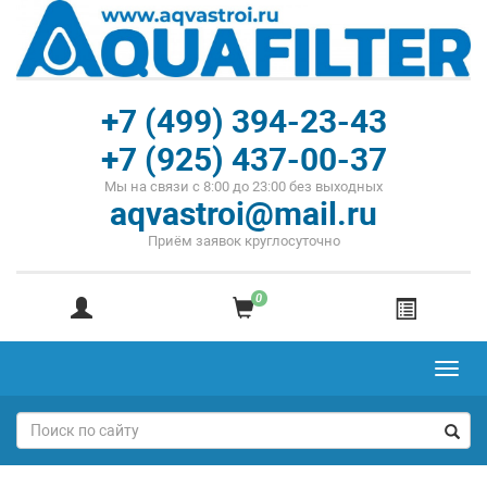
+7 (499) 394-23-43
+7 (925) 437-00-37
Мы на связи с 8:00 до 23:00 без выходных
aqvastroi@mail.ru
Приём заявок круглосуточно
0
Toggl
navig