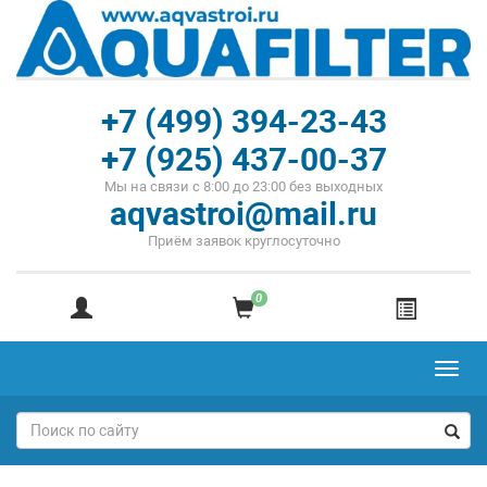
+7 (499) 394-23-43
+7 (925) 437-00-37
Мы на связи с 8:00 до 23:00 без выходных
aqvastroi@mail.ru
Приём заявок круглосуточно
0
Toggl
navig