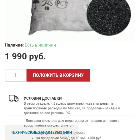
Наличие
:
Есть в наличии
1 990
руб.
УСЛОВИЯ ДОСТАВКИ
В этом разделе, к Вашему вниманию, указаны цены на
т
ранспортные расходы
по Москве, за пределами МКАДа и
доставка во все регионы РФ.
Доставка фильтров для воды и других товаров из нашего
ассортимента осуществляется:
ТЕХНИЧЕСКИЕ ХАРАКТЕРИСТИКИ
в пределах МКАД - 780 рублей.
за пределами МКАД до 10 км - +400 руб.