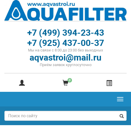
+7 (499) 394-23-43
+7 (925) 437-00-37
Мы на связи с 8:00 до 23:00 без выходных
aqvastroi@mail.ru
Приём заявок круглосуточно
0
Toggl
navig