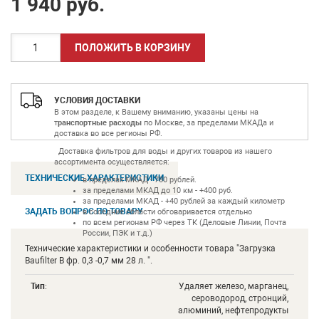
1 940
руб.
УСЛОВИЯ ДОСТАВКИ
В этом разделе, к Вашему вниманию, указаны цены на
т
ранспортные расходы
по Москве, за пределами МКАДа и
доставка во все регионы РФ.
Доставка фильтров для воды и других товаров из нашего
ассортимента осуществляется:
ТЕХНИЧЕСКИЕ ХАРАКТЕРИСТИКИ
в пределах МКАД - 780 рублей.
за пределами МКАД до 10 км - +400 руб.
за пределами МКАД - +40 рублей за каждый километр
ЗАДАТЬ ВОПРОС ПО ТОВАРУ
в соседние области обговаривается отдельно
по всем регионам РФ через ТК (Деловые Линии, Почта
России, ПЭК и т.д.)
Технические характеристики и особенности товара "Загрузка
Baufilter B фр. 0,3 -0,7 мм 28 л. ".
Тип
:
Удаляет железо, марганец,
сероводород, стронций,
алюминий, нефтепродукты