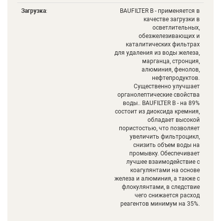
Загрузка
:
BAUFILTER B - применяется в
качестве загрузки в
осветлительных,
обезжелезивающих и
каталитических фильтрах
для удаления из воды железа,
марганца, стронция,
алюминия, фенолов,
нефтепродуктов.
Существенно улучшает
органолептические свойства
воды.. BAUFILTER B - на 89%
состоит из диоксида кремния,
обладает высокой
пористостью, что позволяет
увеличить фильтроцикл,
снизить объем воды на
промывку. Обеспечивает
лучшее взаимодействие с
коагулянтами на основе
железа и алюминия, а также с
флокулянтами, в следствие
чего снижается расход
реагентов минимум на 35%.