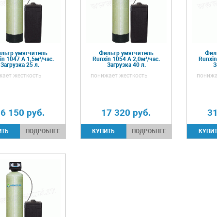
льтр умягчитель
Фильтр умягчитель
Фил
in 1047 А 1,5м³/час.
Runxin 1054 А 2,0м³/час.
Runxin
Загрузка 25 л.
Загрузка 40 л.
З
жает жесткость
понижает жесткость
понижа
6 150
руб.
17 320
руб.
3
ПОДРОБНЕЕ
ПОДРОБНЕЕ