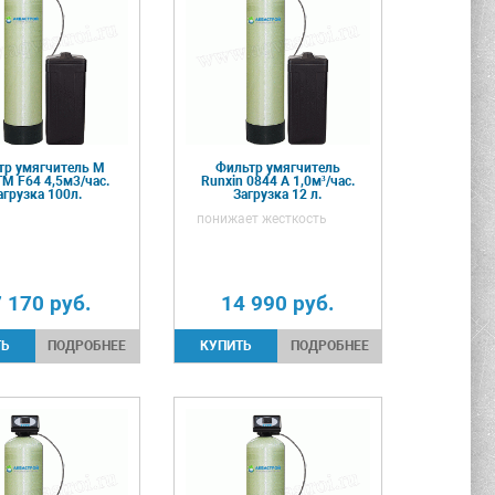
тр умягчитель М
Фильтр умягчитель
TM F64 4,5м3/час.
Runxin 0844 А 1,0м³/час.
агрузка 100л.
Загрузка 12 л.
понижает жесткость
7 170
руб.
14 990
руб.
ПОДРОБНЕЕ
ПОДРОБНЕЕ