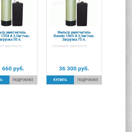
ьтр умягчитель
Фильтр умягчитель
 1354 А 2,5м³/час.
Runxin 1465 А 3,5м³/час.
агрузка 50 л.
Загрузка 75 л.
ет жесткость
понижает жесткость
1 660
руб.
36 300
руб.
ПОДРОБНЕЕ
ПОДРОБНЕЕ