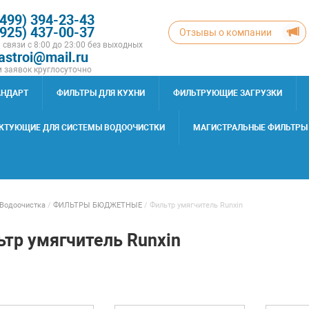
(499) 394-23-43
(925) 437-00-37
Отзывы о компании
 связи с 8:00 до 23:00 без выходных
astroi@mail.ru
 заявок круглосуточно
АНДАРТ
ФИЛЬТРЫ ДЛЯ КУХНИ
ФИЛЬТРУЮЩИЕ ЗАГРУЗКИ
КТУЮЩИЕ ДЛЯ СИСТЕМЫ ВОДООЧИСТКИ
МАГИСТРАЛЬНЫЕ ФИЛЬТРЫ
Водоочистка
/
ФИЛЬТРЫ БЮДЖЕТНЫЕ
/
Фильтр умягчитель Runxin
тр умягчитель Runxin