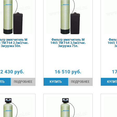
ьтр умягчитель М
Фильтр умягчитель М
Филь
 TM F64 2,5м3/час.
1465 TM F64 3,5м3/час.
1665 
Загрузка 50л.
Загрузка 75л.
З
2 430
руб.
16 510
руб.
1
ПОДРОБНЕЕ
ПОДРОБНЕЕ