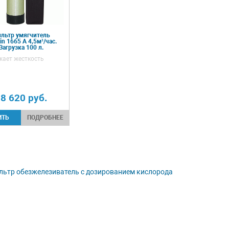
льтр умягчитель
in 1665 А 4,5м³/час.
Загрузка 100 л.
жает жесткость
8 620
руб.
ПОДРОБНЕЕ
ьтр обезжелезиватель с дозированием кислорода