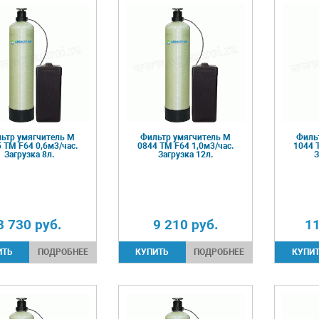
ьтр умягчитель М
Фильтр умягчитель М
Филь
 TM F64 0,6м3/час.
0844 TM F64 1,0м3/час.
1044 
Загрузка 8л.
Загрузка 12л.
З
8 730
руб.
9 210
руб.
1
ПОДРОБНЕЕ
ПОДРОБНЕЕ