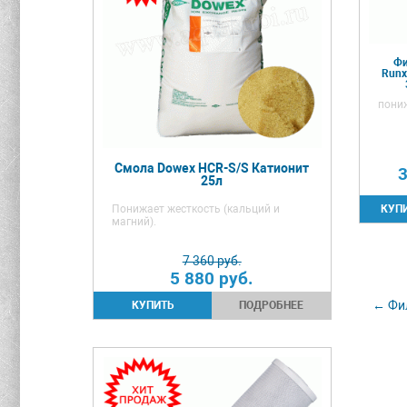
Фи
Runx
пони
Смола Dowex HCR-S/S Катионит
3
25л
Понижает жесткость (кальций и
магний).
7 360 руб.
5 880
руб.
← Фил
ПОДРОБНЕЕ