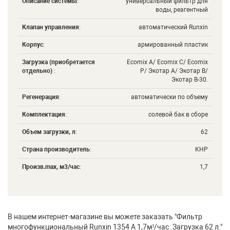
Описание системы
:
универсальный фильтр для
воды, реагентный
Клапан управления
:
автоматический Runxin
Корпус
:
армированный пластик
Загрузка (приобретается
Ecomix A/ Ecomix C/ Ecomix
отдельно)
:
P/ Экотар А/ Экотар В/
Экотар В-30.
Регенерация
:
автоматически по объему
Комплектация
:
солевой бак в сборе
Объем загрузки, л
:
62
Страна производитель
:
КНР
Произв.maх, м3/час
:
1,7
В нашем интернет-магазине вы можете заказать "Фильтр
многофункциональный Runxin 1354 А 1,7м³/час. Загрузка 62 л."