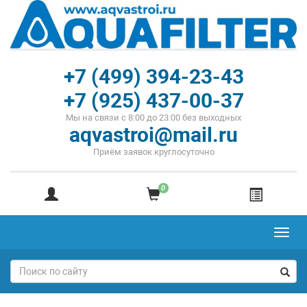
+7 (499) 394-23-43
+7 (925) 437-00-37
Мы на связи с 8:00 до 23:00 без выходных
aqvastroi@mail.ru
Приём заявок круглосуточно
0
Toggl
navig