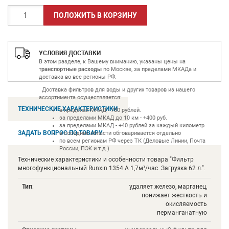
УСЛОВИЯ ДОСТАВКИ
В этом разделе, к Вашему вниманию, указаны цены на
т
ранспортные расходы
по Москве, за пределами МКАДа и
доставка во все регионы РФ.
Доставка фильтров для воды и других товаров из нашего
ассортимента осуществляется:
ТЕХНИЧЕСКИЕ ХАРАКТЕРИСТИКИ
в пределах МКАД - 780 рублей.
за пределами МКАД до 10 км - +400 руб.
за пределами МКАД - +40 рублей за каждый километр
ЗАДАТЬ ВОПРОС ПО ТОВАРУ
в соседние области обговаривается отдельно
по всем регионам РФ через ТК (Деловые Линии, Почта
России, ПЭК и т.д.)
Технические характеристики и особенности товара "Фильтр
многофункциональный Runxin 1354 А 1,7м³/час. Загрузка 62 л.".
Тип
:
удаляет железо, марганец,
понижает жесткость и
окисляемость
перманганатную